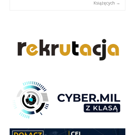
navigation
Książęcych
→