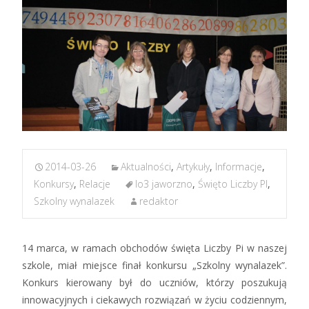
2014-03-26
Aktualności
,
Artykuły
,
Informacje
,
Konkursy
,
Relacje
lo3 jaworzno
,
Święto Liczby PI
,
Szkolny wynalazek
redaktor
14 marca, w ramach obchodów święta Liczby Pi w naszej
szkole, miał miejsce finał konkursu „Szkolny wynalazek”.
Konkurs kierowany był do uczniów, którzy poszukują
innowacyjnych i ciekawych rozwiązań w życiu codziennym,