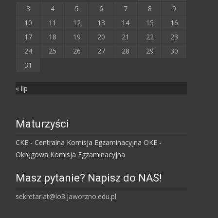
3
4
5
6
7
8
9
10
11
12
13
14
15
16
17
18
19
20
21
22
23
24
25
26
27
28
29
30
31
« lip
Maturzyści
CKE - Centralna Komisja Egzaminacyjna
OKE -
Okręgowa Komisja Egzaminacyjna
Masz pytanie? Napisz do NAS!
sekretariat@lo3.jaworzno.edu.pl