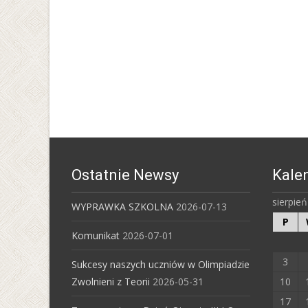
Ostatnie Newsy
Kale
sierpie
WYPRAWKA SZKOLNA
2026-07-13
P
Komunikat
2026-07-01
3
Sukcesy naszych uczniów w Olimpiadzie
Zwolnieni z Teorii
2026-05-31
10
17