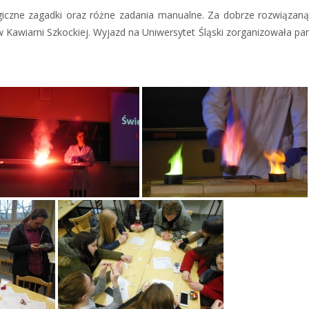
ogiczne zagadki oraz różne zadania manualne. Za dobrze rozwiązan
 Kawiarni Szkockiej. Wyjazd na Uniwersytet Śląski zorganizowała pa