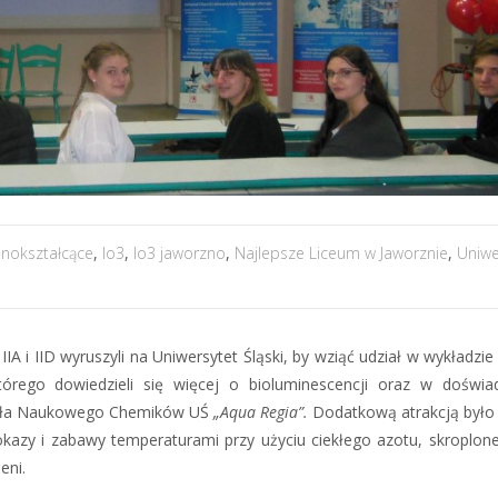
lnokształcące
,
lo3
,
lo3 jaworzno
,
Najlepsze Liceum w Jaworznie
,
Uniwe
 IIA i IID wyruszyli na Uniwersytet Śląski, by wziąć udział w wykładzi
tórego dowiedzieli się więcej o bioluminescencji oraz w doświa
Koła Naukowego Chemików UŚ
„
Aqua Regia
”.
Dodatkową atrakcją było
azy i zabawy temperaturami przy użyciu ciekłego azotu, skroplone
eni.