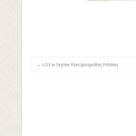
Post
←
LO3 w Sejmie Rzeczpospolitej Polskiej
navigation