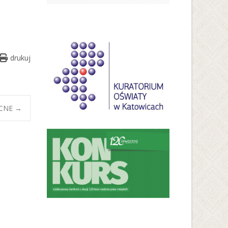
drukuj
OCNE
→