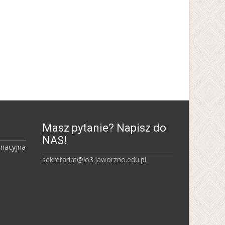
Uniwersytet Śląski w
Katowicach
Masz pytanie? Napisz do
NAS!
inacyjna
sekretariat@lo3.jaworzno.edu.pl