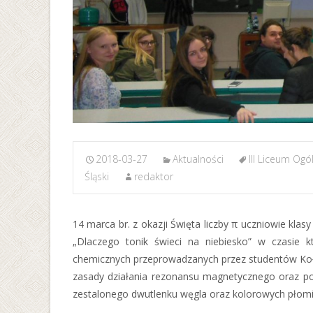
2018-03-27
Aktualności
III Liceum Ogó
Śląski
redaktor
14 marca br. z okazji Święta liczby π uczniowie klasy
„Dlaczego tonik świeci na niebiesko” w czasie k
chemicznych przeprowadzanych przez studentów 
zasady działania rezonansu magnetycznego oraz pok
zestalonego dwutlenku węgla oraz kolorowych płomi