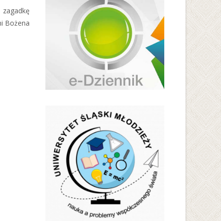
ą zagadkę
ni Bożena