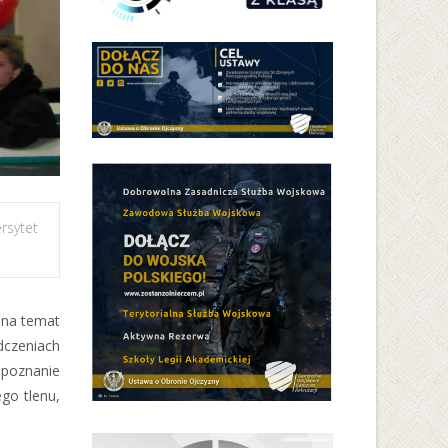
rsytet
e na temat
dczeniach
 poznanie
go tlenu,