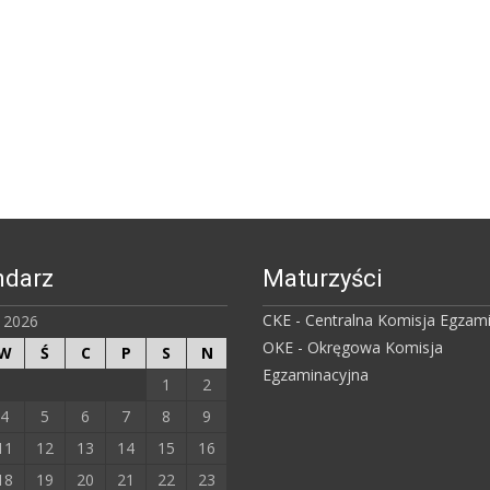
ndarz
Maturzyści
CKE - Centralna Komisja Egzam
ń 2026
OKE - Okręgowa Komisja
W
Ś
C
P
S
N
Egzaminacyjna
1
2
4
5
6
7
8
9
11
12
13
14
15
16
18
19
20
21
22
23