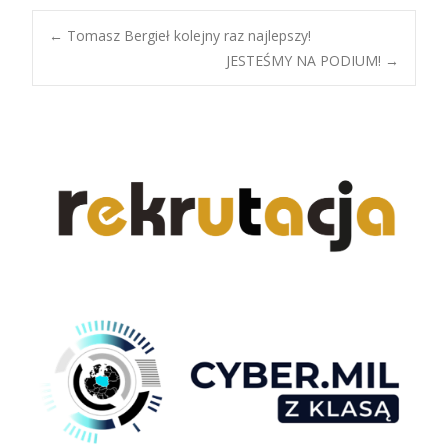
Post
←
Tomasz Bergieł kolejny raz najlepszy!
JESTEŚMY NA PODIUM!
→
navigation