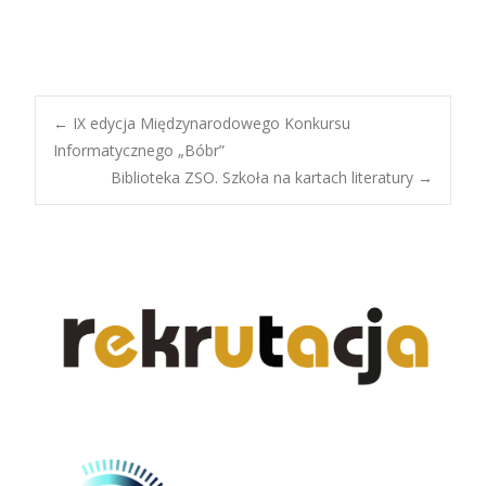
Post
←
IX edycja Międzynarodowego Konkursu
Informatycznego „Bóbr”
Biblioteka ZSO. Szkoła na kartach literatury
→
navigation