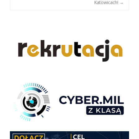
Katowicach!
→
navigation