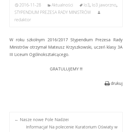
2016-11-28
Aktualności
lo3
,
lo3 jaworzno
,
STYPENDIUM PREZESA RADY MINISTRÓW
redaktor
W roku szkolnym 2016/2017 Stypendium Prezesa Rady
Ministrów otrzymał Mateusz Krzyszkowski, uczeń klasy 3A
III Liceum Ogólnokształcącego.
GRATULUJEMY !!!
drukuj
Post
←
Nasze nowe Pole Nadziei
Informacja! Na polecenie Kuratorium Oświaty w