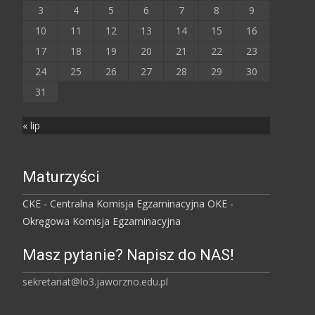
3
4
5
6
7
8
9
10
11
12
13
14
15
16
17
18
19
20
21
22
23
24
25
26
27
28
29
30
31
« lip
Maturzyści
CKE - Centralna Komisja Egzaminacyjna
OKE -
Okręgowa Komisja Egzaminacyjna
Masz pytanie? Napisz do NAS!
sekretariat@lo3.jaworzno.edu.pl