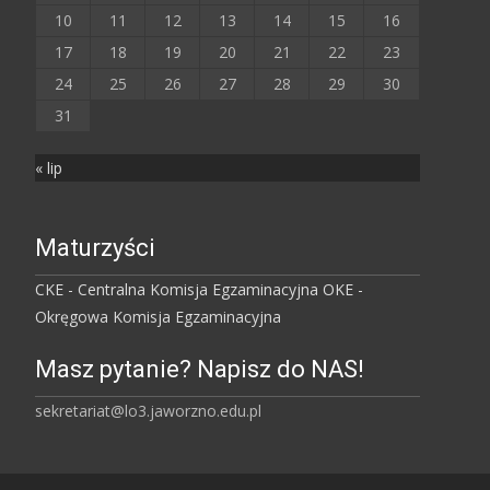
10
11
12
13
14
15
16
17
18
19
20
21
22
23
24
25
26
27
28
29
30
31
« lip
Maturzyści
CKE - Centralna Komisja Egzaminacyjna
OKE -
Okręgowa Komisja Egzaminacyjna
Masz pytanie? Napisz do NAS!
sekretariat@lo3.jaworzno.edu.pl