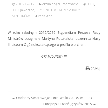
2015-12-08
Aktualności
,
Informacje
III LO
,
III LO Jaworzno
,
STYPENDIUM PREZESA RADY
MINISTRÓW
redaktor
W roku szkolnym 2015/2016 Stypendium Prezesa Rady
Ministrów otrzymała Martyna Roczkalska, uczennica klasy
III Liceum Ogólnokształcącego o profilu bio-chem.
GRATULUJEMY !!!
drukuj
Post
←
Obchody Światowego Dnia Walki z AIDS w III LO
Europejski Dzień Języków 2015
→