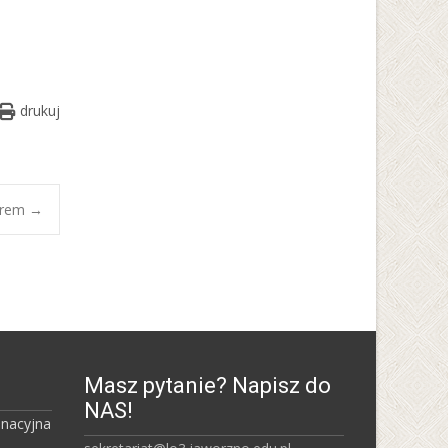
Uniwersytet Śląski w
Katowicach
drukuj
kerem
→
Masz pytanie? Napisz do
NAS!
inacyjna