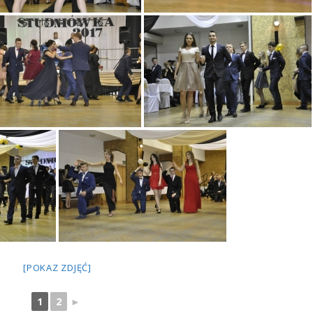
[POKAZ ZDJĘĆ]
1
2
►