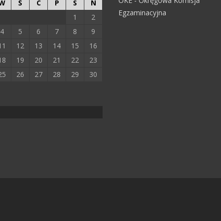
OKE - Okręgowa Komisja
W
Ś
C
P
S
N
Egzaminacyjna
1
2
4
5
6
7
8
9
11
12
13
14
15
16
18
19
20
21
22
23
25
26
27
28
29
30