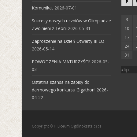
P
Komunikat
2026-07-01
3
Sukcesy naszych uczniów w Olimpiadzie
Zwolnieni z Teorii
2026-05-31
10
17
Zaproszenie na Dzień Otwarty III LO
24
2026-05-14
31
POWODZENIA MATURZYŚCI!
2026-05-
03
« lip
Ostatnia szansa na zapisy do
darmowego konkursu Gigathon!
2026-
04-22
Copyright © III Liceum Ogólnokształcące