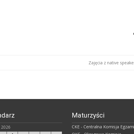
Zajęcia z native spea
ndarz
Maturzyści
CKE - Centralna Komisja Egzam
ń 2026