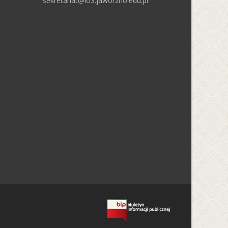
sekretariat@lo3.jaworzno.edu.pl