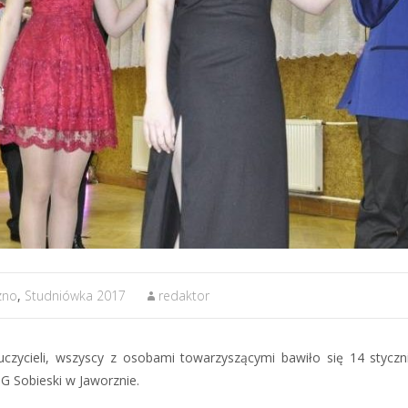
zno
,
Studniówka 2017
redaktor
czycieli, wszyscy z osobami towarzyszącymi bawiło się 14 styczni
ZG Sobieski w Jaworznie.