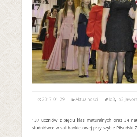
2017-01-29
Aktualności
lo3
,
lo3 jawor
137 uczniów z pięciu klas maturalnych oraz 34 nau
studniówce w sali bankietowej przy szybie Piłsudski 