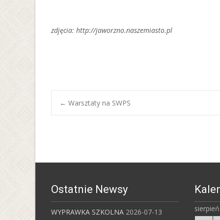
zdjęcia: http://jaworzno.naszemiasto.pl
Post
←
Warsztaty na SWPS
navigation
Ostatnie Newsy
Kale
sierpie
WYPRAWKA SZKOLNA
2026-07-13