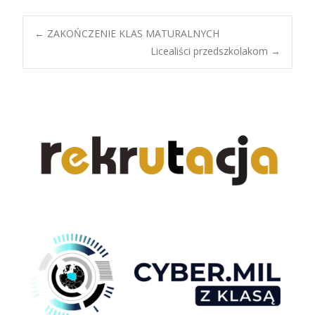
Post
←
ZAKOŃCZENIE KLAS MATURALNYCH
Licealiści przedszkolakom
→
navigation