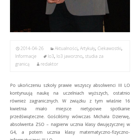
2014-04-26
Aktualności
,
Artykuły
,
Ciekawostki
,
Informacje
lo3
,
lo3 jaworzno
,
studia za
granicą
redaktor
Po ukończeniu szkoły prawie wszyscy absolwenci III LO
kontynuują naukę na uczelniach wyższych, ostatnio
również zagranicznych. W związku z tym właśnie 16
kwietnia miało miejsce nietypowe spotkanie
przedświąteczne. Gościliśmy wówczas Michała Dzierwę,
absolwenta ZSO – najpierw ucznia klasy dwujęzycznej w
G4, a potem ucznia klasy matematyczno-fizyczno-
informatycznej III LO.