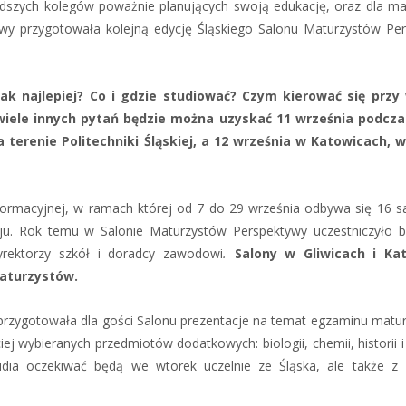
łodszych kolegów poważnie planujących swoją edukację, oraz dla ma
wy przygotowała kolejną edycję Śląskiego Salonu Maturzystów Pe
jak najlepiej? Co i gdzie studiować? Czym kierować się przy
 wiele innych pytań będzie można uzyskać 11 września podcza
terenie Politechniki Śląskiej, a 12 września w Katowicach, 
informacyjnej, w ramach której od 7 do 29 września odbywa się 16 
ju. Rok temu w Salonie Maturzystów Perspektywy uczestniczyło b
dyrektorzy szkół i doradcy zawodowi
.
Salony w Gliwicach i Ka
maturzystów.
przygotowała dla gości Salonu prezentacje na temat egzaminu matu
j wybieranych przedmiotów dodatkowych: biologii, chemii, historii i
udia oczekiwać będą we wtorek uczelnie ze Śląska, ale także z