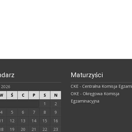
ndarz
Maturzyści
CKE - Centralna Komisja Egzam
ń 2026
OKE - Okręgowa Komisja
W
Ś
C
P
S
N
Egzaminacyjna
1
2
4
5
6
7
8
9
11
12
13
14
15
16
18
19
20
21
22
23