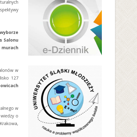
turalnych
rspektywy
 wyborze
s Salonu
w murach
salonów w
lisko 127
towicach
ralnego w
 wiedzy o
 Krakowa,