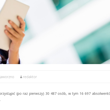
 jaworzno
redaktor
zystąpić (po raz pierwszy) 30 487 osób, w tym 16 697 absolwent
.