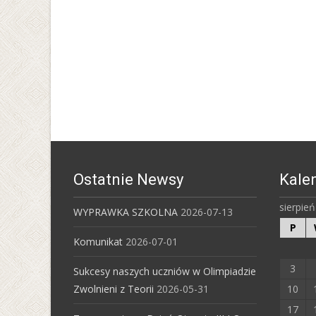
Ostatnie Newsy
Kale
sierpie
WYPRAWKA SZKOLNA
2026-07-13
P
Komunikat
2026-07-01
3
Sukcesy naszych uczniów w Olimpiadzie
Zwolnieni z Teorii
2026-05-31
10
17