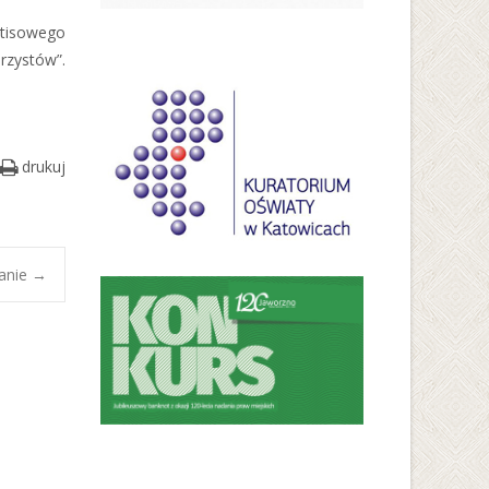
atisowego
rzystów”.
drukuj
anie
→