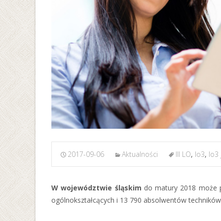
2017-09-06
Aktualności
III LO
,
lo3
,
lo3
W województwie śląskim
do matury 2018 może pr
ogólnokształcących i 13 790 absolwentów techników