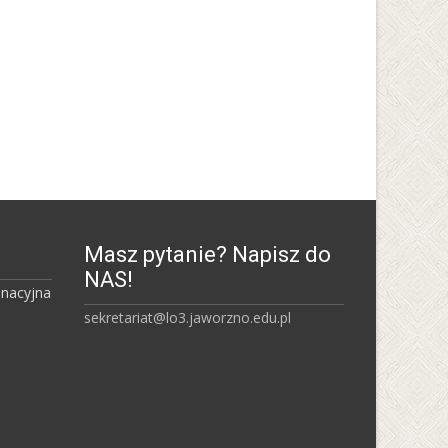
Uniwersytet Śląski w
Katowicach
Masz pytanie? Napisz do
NAS!
inacyjna
sekretariat@lo3.jaworzno.edu.pl