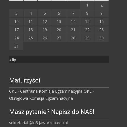
1
2
3
4
5
6
7
8
9
10
11
12
13
14
15
16
17
18
19
20
21
22
23
24
25
26
27
28
29
30
31
« lip
Maturzyści
CKE - Centralna Komisja Egzaminacyjna
OKE -
Okręgowa Komisja Egzaminacyjna
Masz pytanie? Napisz do NAS!
sekretariat@lo3.jaworzno.edu.pl