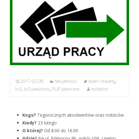
2017-02-08
Aktualności
dzień otwarty
,
lo3
,
lo3 jaworzno
,
PUP Jaworzno
redaktor
Kogo?
Tegorocznych absolwentów oraz rodziców.
Kiedy?
23 lutego
O której?
Od 8.00 do 16.00
Gdzie?
Na ul. Północną 9b, pokój 109, I piętro