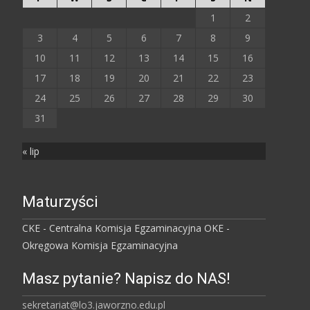
1
2
3
4
5
6
7
8
9
10
11
12
13
14
15
16
17
18
19
20
21
22
23
24
25
26
27
28
29
30
31
« lip
Maturzyści
CKE - Centralna Komisja Egzaminacyjna
OKE -
Okręgowa Komisja Egzaminacyjna
Masz pytanie? Napisz do NAS!
sekretariat@lo3.jaworzno.edu.pl