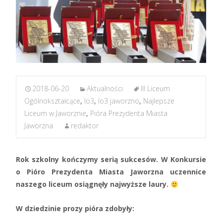
2018-06-20
Aktualności
III Liceum
Ogólnokształcące
,
lo3
,
lo3 jaworzno
,
Najlepsze
Liceum w Jaworznie
,
Pióra Prezydenta Miasta
Jaworzna
redaktor
Rok szkolny kończymy serią sukcesów. W Konkursie
o Pióro Prezydenta Miasta Jaworzna uczennice
naszego liceum osiągnęły najwyższe laury.
W dziedzinie prozy pióra zdobyły: