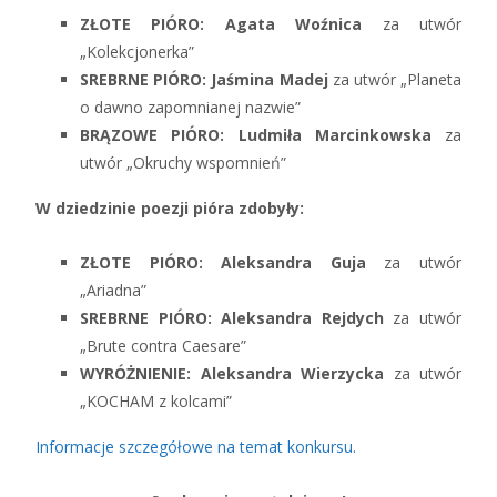
ZŁOTE PIÓRO:
Agata Woźnica
za utwór
„Kolekcjonerka”
SREBRNE PIÓRO:
Jaśmina Madej
za utwór „Planeta
o dawno zapomnianej nazwie”
BRĄZOWE PIÓRO:
Ludmiła Marcinkowska
za
utwór „Okruchy wspomnień”
W dziedzinie poezji pióra zdobyły:
ZŁOTE PIÓRO: Aleksandra Guja
za utwór
„Ariadna”
SREBRNE PIÓRO: Aleksandra Rejdych
za utwór
„Brute contra Caesare”
WYRÓŻNIENIE: Aleksandra Wierzycka
za utwór
„KOCHAM z kolcami”
Informacje szczegółowe na temat konkursu.