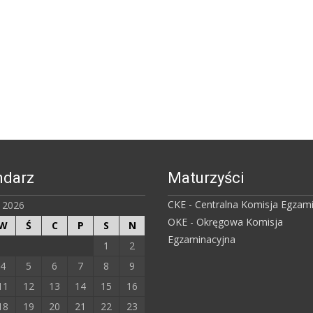
ndarz
Maturzyści
CKE - Centralna Komisja Egzam
ń 2026
OKE - Okręgowa Komisja
W
Ś
C
P
S
N
Egzaminacyjna
1
2
4
5
6
7
8
9
11
12
13
14
15
16
18
19
20
21
22
23