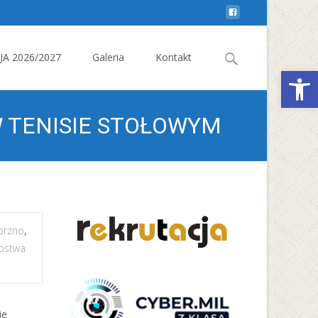
Search
A 2026/2027
Galeria
Kontakt
Otwórz 
for:
 TENISIE STOŁOWYM
orzno
,
zostwa
ie