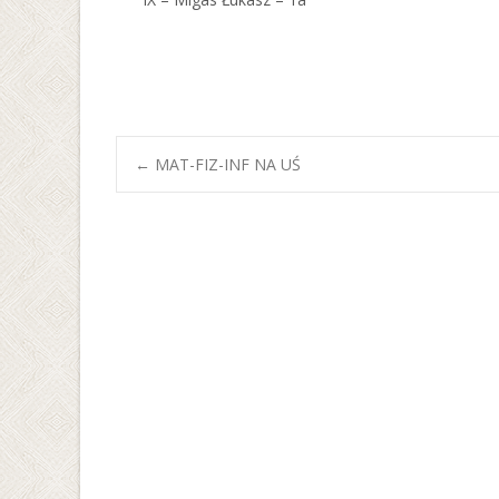
Post
←
MAT-FIZ-INF NA UŚ
navigation