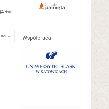
drukuj
KURS
→
Współpraca