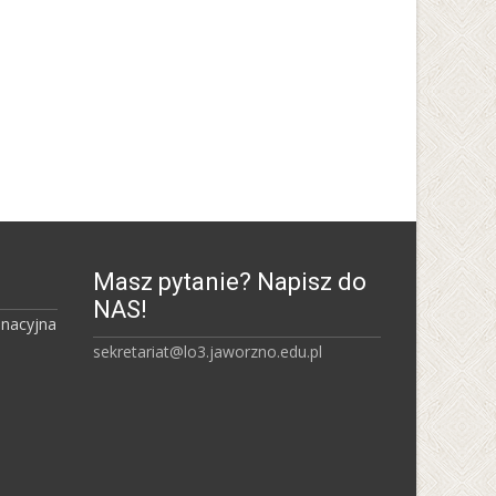
Uniwersytet Śląski w
Katowicach
Masz pytanie? Napisz do
NAS!
inacyjna
sekretariat@lo3.jaworzno.edu.pl