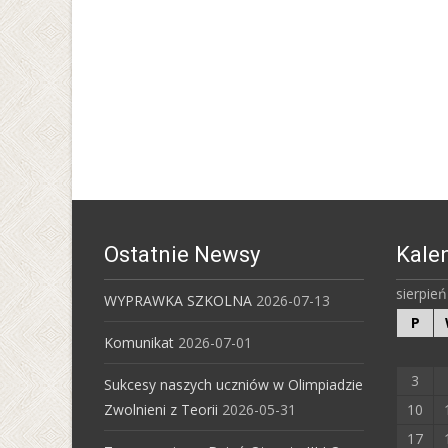
Ostatnie Newsy
Kale
sierpie
WYPRAWKA SZKOLNA
2026-07-13
P
Komunikat
2026-07-01
3
Sukcesy naszych uczniów w Olimpiadzie
Zwolnieni z Teorii
2026-05-31
10
17