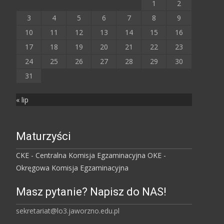
1
2
3
4
5
6
7
8
9
10
11
12
13
14
15
16
17
18
19
20
21
22
23
24
25
26
27
28
29
30
31
« lip
Maturzyści
CKE - Centralna Komisja Egzaminacyjna
OKE -
Okręgowa Komisja Egzaminacyjna
Masz pytanie? Napisz do NAS!
sekretariat@lo3.jaworzno.edu.pl