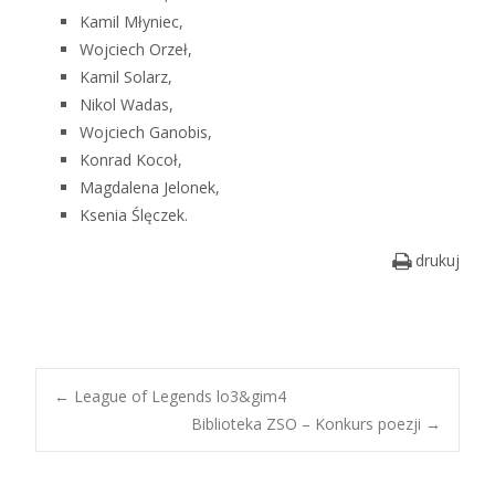
Kamil Młyniec,
Wojciech Orzeł,
Kamil Solarz,
Nikol Wadas,
Wojciech Ganobis,
Konrad Kocoł,
Magdalena Jelonek,
Ksenia Ślęczek.
drukuj
Post
←
League of Legends lo3&gim4
Biblioteka ZSO – Konkurs poezji
→
navigation