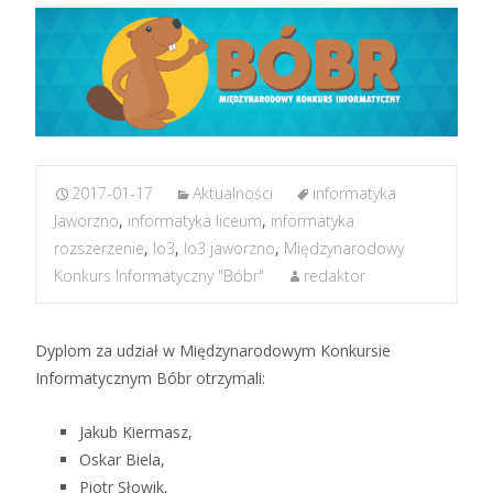
2017-01-17
Aktualności
informatyka
Jaworzno
,
informatyka liceum
,
informatyka
rozszerzenie
,
lo3
,
lo3 jaworzno
,
Międzynarodowy
Konkurs Informatyczny "Bóbr"
redaktor
Dyplom za udział w Międzynarodowym Konkursie
Informatycznym Bóbr otrzymali:
Jakub Kiermasz,
Oskar Biela,
Piotr Słowik,