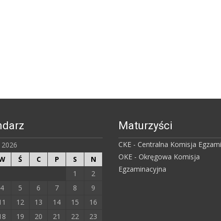
ndarz
Maturzyści
CKE - Centralna Komisja Egzam
ń 2026
OKE - Okręgowa Komisja
W
Ś
C
P
S
N
Egzaminacyjna
1
2
4
5
6
7
8
9
11
12
13
14
15
16
18
19
20
21
22
23