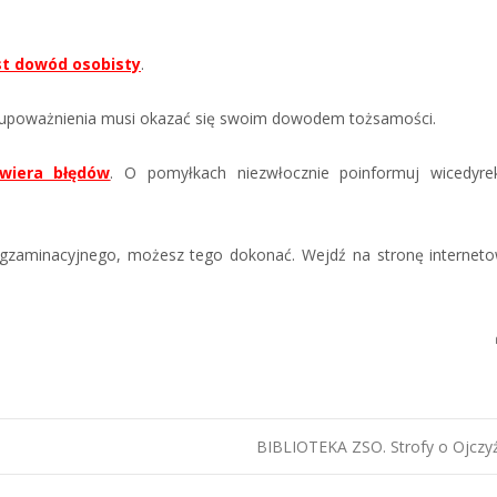
st dowód osobisty
.
upoważnienia musi okazać się swoim dowodem tożsamości.
wiera błędów
. O pomyłkach niezwłocznie poinformuj wicedyre
egzaminacyjnego, możesz tego dokonać. Wejdź na stronę internet
BIBLIOTEKA ZSO. Strofy o Ojczy