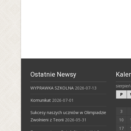
navigation
Ostatnie Newsy
Kale
sierpie
WYPRAWKA SZKOLNA
2026-07-13
P
Komunikat
2026-07-01
3
Sukcesy naszych uczniów w Olimpiadzie
Zwolnieni z Teorii
2026-05-31
10
17