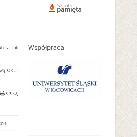
Współpraca
ktora lub
ową OKE i
drukuj
źnie.
→