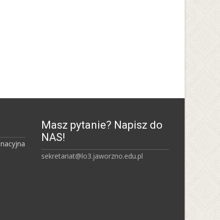
Uniwersytet Śląski w
Katowicach
Masz pytanie? Napisz do
NAS!
inacyjna
sekretariat@lo3.jaworzno.edu.pl