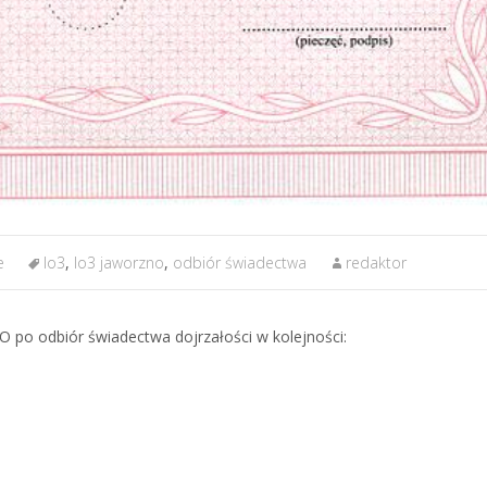
e
lo3
,
lo3 jaworzno
,
odbiór świadectwa
redaktor
LO po odbiór świadectwa dojrzałości w kolejności: