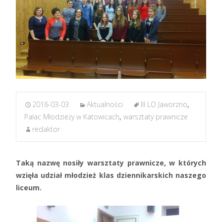
2016-03-03
Aktualności
III LO Jaworzno
,
Pałac Młodzieży w Katowicach
,
warsztaty prawnicze
redaktor
Taką nazwę nosiły warsztaty prawnicze, w których
wzięła udział młodzież klas dziennikarskich naszego
liceum.