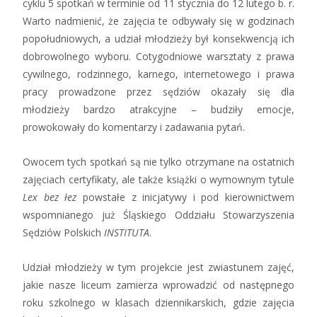
cyklu 5 spotkań w terminie od 11 stycznia do 12 lutego b. r.
Warto nadmienić, że zajęcia te odbywały się w godzinach
popołudniowych, a udział młodzieży był konsekwencją ich
dobrowolnego wyboru. Cotygodniowe warsztaty z prawa
cywilnego, rodzinnego, karnego, internetowego i prawa
pracy prowadzone przez sędziów okazały się dla
młodzieży bardzo atrakcyjne – budziły emocje,
prowokowały do komentarzy i zadawania pytań.
Owocem tych spotkań są nie tylko otrzymane na ostatnich
zajęciach certyfikaty, ale także książki o wymownym tytule
Lex bez łez
powstałe z inicjatywy i pod kierownictwem
wspomnianego już Śląskiego Oddziału Stowarzyszenia
Sędziów Polskich
INSTITUTA
.
Udział młodzieży w tym projekcie jest zwiastunem zajęć,
jakie nasze liceum zamierza wprowadzić od następnego
roku szkolnego w klasach dziennikarskich, gdzie zajęcia