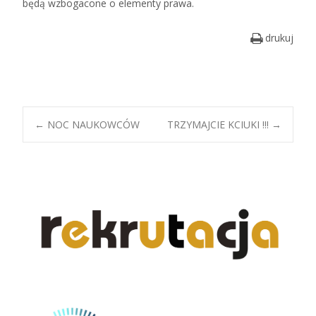
będą wzbogacone o elementy prawa.
drukuj
Post
←
NOC NAUKOWCÓW
TRZYMAJCIE KCIUKI !!!
→
navigation