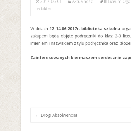
2017-06-01
Aktualności
III Liceum Ogó
redaktor
W dniach
12-14.06.2017r. biblioteka szkolna
orga
zakupem będą objęte podręczniki do klas: 2-3 lic
imieniem i nazwiskiem z tyłu podręcznika oraz złożeni
Zainteresowanych kiermaszem serdecznie zapra
Post
←
Drogi Absolwencie!