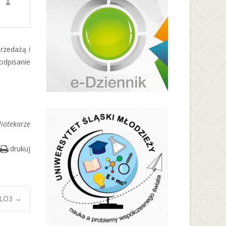
przedażą i
odpisanie
liotekarze
drukuj
w LO3
→