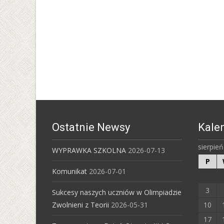
Ostatnie Newsy
Kale
sierpie
WYPRAWKA SZKOLNA
2026-07-13
P
Komunikat
2026-07-01
3
Sukcesy naszych uczniów w Olimpiadzie
Zwolnieni z Teorii
2026-05-31
10
17