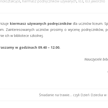
lnokształcące
,
Kiermasz podręczników używanych
,
lo3
,
lo3 jaworzno
nizuje
kiermasz używanych podręczników
dla uczniów liceum. S
eum. Zainteresowanych uczniów prosimy o wycenę podręczników, p
e ich w bibliotece szkolnej.
szamy w godzinach 09.40 – 12.00.
Nauczyciele bib
Śniadanie na trawie… czyli Dzień Dziecka 