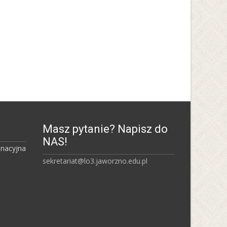
Śląski Uniwersytet Medyczny
Uniwersytet Śląski w
Katowicach
Masz pytanie? Napisz do
NAS!
inacyjna
sekretariat@lo3.jaworzno.edu.pl