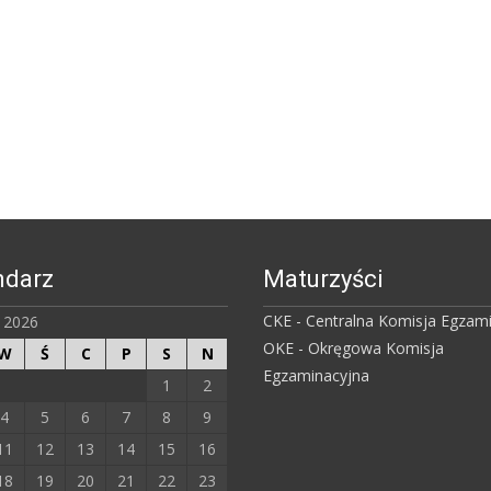
ndarz
Maturzyści
CKE - Centralna Komisja Egzam
ń 2026
OKE - Okręgowa Komisja
W
Ś
C
P
S
N
Egzaminacyjna
1
2
4
5
6
7
8
9
11
12
13
14
15
16
18
19
20
21
22
23