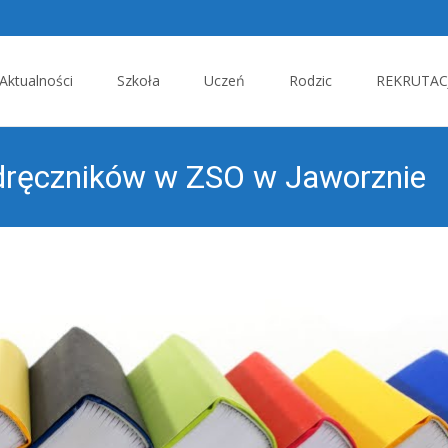
p
Aktualności
Szkoła
Uczeń
Rodzic
REKRUTACJ
tent
dręczników w ZSO w Jaworznie