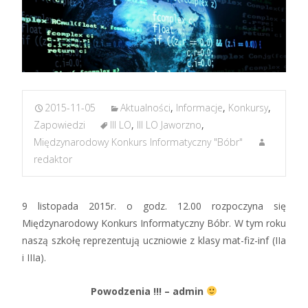
2015-11-05
Aktualności
,
Informacje
,
Konkursy
,
Zapowiedzi
III LO
,
III LO Jaworzno
,
Międzynarodowy Konkurs Informatyczny "Bóbr"
redaktor
9 listopada 2015r. o godz. 12.00 rozpoczyna się
Międzynarodowy Konkurs Informatyczny Bóbr. W tym roku
naszą szkołę reprezentują uczniowie z klasy mat-fiz-inf (IIa
i IIIa).
Powodzenia !!! – admin