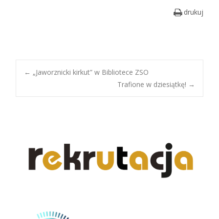
drukuj
Post
←
„Jaworznicki kirkut” w Bibliotece ZSO
Trafione w dziesiątkę!
→
navigation