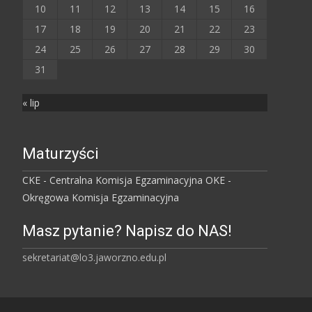
10
11
12
13
14
15
16
17
18
19
20
21
22
23
24
25
26
27
28
29
30
31
« lip
Maturzyści
CKE - Centralna Komisja Egzaminacyjna
OKE -
Okręgowa Komisja Egzaminacyjna
Masz pytanie? Napisz do NAS!
sekretariat@lo3.jaworzno.edu.pl