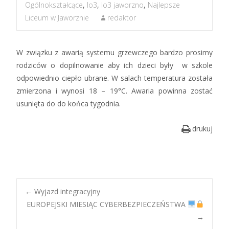
Ogólnokształcące
,
lo3
,
lo3 jaworzno
,
Najlepsze
Liceum w Jaworznie
redaktor
W związku z awarią systemu grzewczego bardzo prosimy
rodziców o dopilnowanie aby ich dzieci były w szkole
odpowiednio ciepło ubrane. W salach temperatura została
zmierzona i wynosi 18 – 19°C. Awaria powinna zostać
usunięta do do końca tygodnia.
drukuj
Post
←
Wyjazd integracyjny
EUROPEJSKI MIESIĄC CYBERBEZPIECZEŃSTWA
→