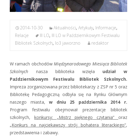
2014-10-30
Aktualności
,
Artykuły
,
Informacje
,
Relacje
III LO
,
III LO w Październikowym Festiwalu
Bibliotek Szkolnych
,
lo3 jaworzno
redaktor
W ramach obchodów
Międzynarodowego Miesiąca Bibliotek
Szkolnych
nasza biblioteka wzięła
udział w
Październikowym Festiwalu Bibliotek Szkolnych.
Impreza zorganizowana przez bibliotekarzy z ZSP nr 5 oraz
Bibliotekę Pedagogiczną odbyła się na Rynku Głównym
naszego miasta,
w dniu 25 października 2014 r.
Program festiwalu obejmował prezentacje bibliotek
szkolnych,
konkursy: „Mistrz pięknego czytania”
oraz
„Konkurs na najciekawszy strój bohatera literackiego”
,
przedstawienia i zabawy.