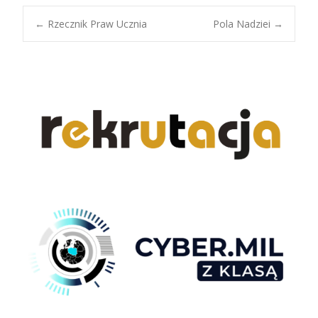
Post
←
Rzecznik Praw Ucznia
Pola Nadziei
→
navigation