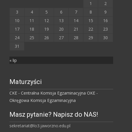
1
2
3
4
5
6
7
8
9
10
11
12
13
14
15
16
17
18
19
20
21
22
23
24
25
26
27
28
29
30
31
« lip
Maturzyści
CKE - Centralna Komisja Egzaminacyjna
OKE -
Okręgowa Komisja Egzaminacyjna
Masz pytanie? Napisz do NAS!
sekretariat@lo3.jaworzno.edu.pl