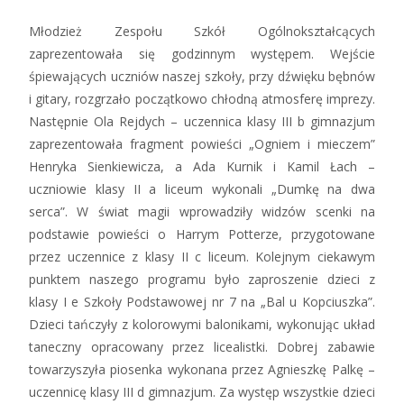
Młodzież Zespołu Szkół Ogólnokształcących
zaprezentowała się godzinnym występem. Wejście
śpiewających uczniów naszej szkoły, przy dźwięku bębnów
i gitary, rozgrzało początkowo chłodną atmosferę imprezy.
Następnie Ola Rejdych – uczennica klasy III b gimnazjum
zaprezentowała fragment powieści „Ogniem i mieczem”
Henryka Sienkiewicza, a Ada Kurnik i Kamil Łach –
uczniowie klasy II a liceum wykonali „Dumkę na dwa
serca”. W świat magii wprowadziły widzów scenki na
podstawie powieści o Harrym Potterze, przygotowane
przez uczennice z klasy II c liceum. Kolejnym ciekawym
punktem naszego programu było zaproszenie dzieci z
klasy I e Szkoły Podstawowej nr 7 na „Bal u Kopciuszka”.
Dzieci tańczyły z kolorowymi balonikami, wykonując układ
taneczny opracowany przez licealistki. Dobrej zabawie
towarzyszyła piosenka wykonana przez Agnieszkę Palkę –
uczennicę klasy III d gimnazjum. Za występ wszystkie dzieci