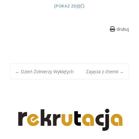
[POKAZ ZDJĘĆ]
drukuj
Post
←
Dzień Żołnierzy Wyklętych
Zajęcia z chemii
→
navigation