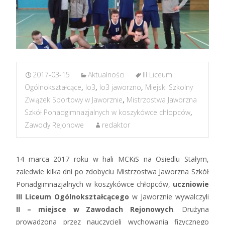
2017-03-15
Aktualności
III Liceum
Ogólnokształcące
,
lo3
,
lo3 jaworzno
,
Miejski Szkolny
Związek Sportowy w Jaworznie
,
Mistrzostwa Jaworzna
Szkół Ponadgimnazjalnych w koszykówce chłopców
,
Zawody Rejonowe
redaktor
14 marca 2017 roku w hali MCKiS na Osiedlu Stałym,
zaledwie kilka dni po zdobyciu Mistrzostwa Jaworzna Szkół
Ponadgimnazjalnych w koszykówce chłopców,
uczniowie
III Liceum Ogólnokształcącego
w Jaworznie wywalczyli
II – miejsce w Zawodach Rejonowych
. Drużyna
prowadzona przez nauczycieli wychowania fizycznego