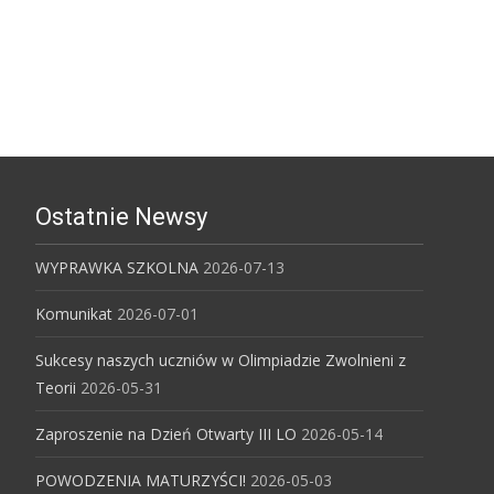
Śląski Uniwersytet Medyczny
Uniwersytet Śląski w Katowicach
Ostatnie Newsy
WYPRAWKA SZKOLNA
2026-07-13
Komunikat
2026-07-01
Sukcesy naszych uczniów w Olimpiadzie Zwolnieni z
Teorii
2026-05-31
Zaproszenie na Dzień Otwarty III LO
2026-05-14
POWODZENIA MATURZYŚCI!
2026-05-03