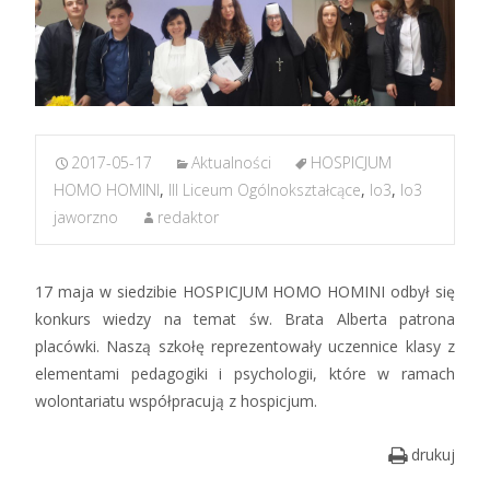
2017-05-17
Aktualności
HOSPICJUM
HOMO HOMINI
,
III Liceum Ogólnokształcące
,
lo3
,
lo3
jaworzno
redaktor
17 maja w siedzibie HOSPICJUM HOMO HOMINI odbył się
konkurs wiedzy na temat św. Brata Alberta patrona
placówki. Naszą szkołę reprezentowały uczennice klasy z
elementami pedagogiki i psychologii, które w ramach
wolontariatu współpracują z hospicjum.
drukuj