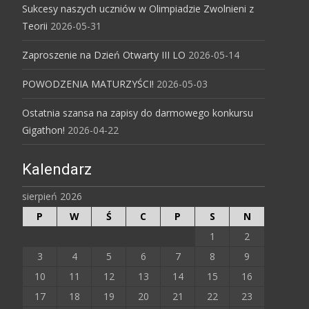
Sukcesy naszych uczniów w Olimpiadzie Zwolnieni z
Teorii
2026-05-31
Zaproszenie na Dzień Otwarty III LO
2026-05-14
POWODZENIA MATURZYŚCI!
2026-05-03
Ostatnia szansa na zapisy do darmowego konkursu
Gigathon!
2026-04-22
Kalendarz
sierpień 2026
P
W
Ś
C
P
S
N
1
2
3
4
5
6
7
8
9
10
11
12
13
14
15
16
17
18
19
20
21
22
23