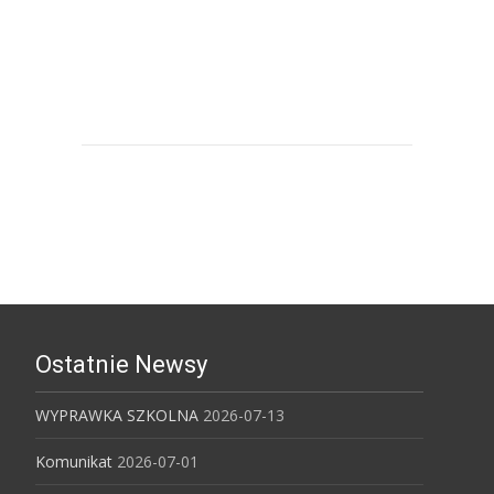
Uniwersytet Ekonomiczny w
Katowicach
Ostatnie Newsy
WYPRAWKA SZKOLNA
2026-07-13
Komunikat
2026-07-01