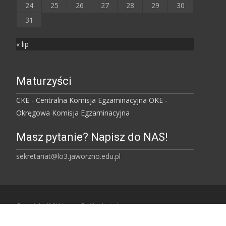
24
25
26
27
28
29
30
31
« lip
Maturzyści
CKE - Centralna Komisja Egzaminacyjna
OKE -
Okręgowa Komisja Egzaminacyjna
Masz pytanie? Napisz do NAS!
sekretariat@lo3.jaworzno.edu.pl
Copyright © III Liceum Ogólnokształcące