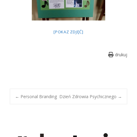
[POKAZ ZDJĘĆ]
drukuj
Post
←
Personal Branding
Dzień Zdrowia Psychicznego
→
navigation