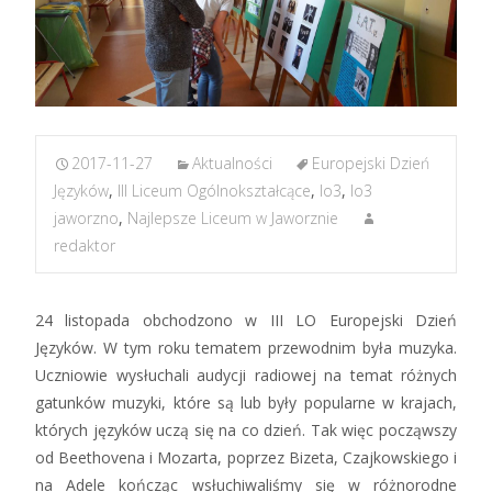
2017-11-27
Aktualności
Europejski Dzień
Języków
,
III Liceum Ogólnokształcące
,
lo3
,
lo3
jaworzno
,
Najlepsze Liceum w Jaworznie
redaktor
24 listopada obchodzono w III LO Europejski Dzień
Języków. W tym roku tematem przewodnim była muzyka.
Uczniowie wysłuchali audycji radiowej na temat różnych
gatunków muzyki, które są lub były popularne w krajach,
których języków uczą się na co dzień. Tak więc począwszy
od Beethovena i Mozarta, poprzez Bizeta, Czajkowskiego i
na Adele kończąc wsłuchiwaliśmy się w różnorodne