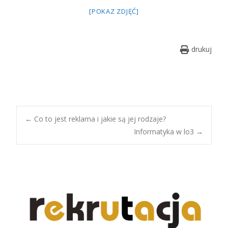
[POKAZ ZDJĘĆ]
drukuj
Post
←
Co to jest reklama i jakie są jej rodzaje?
Informatyka w lo3
→
navigation