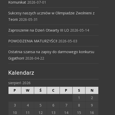
Komunikat
2026-07-01
Sukcesy naszych uczniów w Olimpiadzie Zwolnieni z
Teorii
2026-05-31
Zaproszenie na Dzień Otwarty III LO
2026-05-14
POWODZENIA MATURZYŚCI!
2026-05-03
Ostatnia szansa na zapisy do darmowego konkursu
Gigathon!
2026-04-22
Kalendarz
sierpień 2026
P
W
Ś
C
P
S
N
1
2
3
4
5
6
7
8
9
10
11
12
13
14
15
16