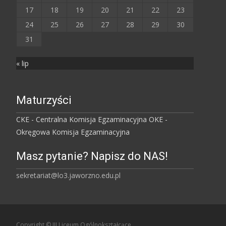
17
18
19
20
21
22
23
24
25
26
27
28
29
30
31
« lip
Maturzyści
CKE - Centralna Komisja Egzaminacyjna
OKE -
Okręgowa Komisja Egzaminacyjna
Masz pytanie? Napisz do NAS!
sekretariat@lo3.jaworzno.edu.pl
Copyright © III Liceum Ogólnokształcące