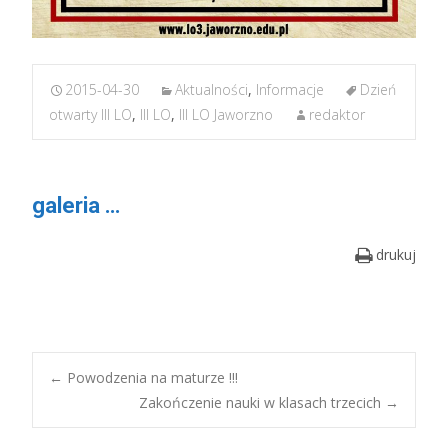
2015-04-30
Aktualności
,
Informacje
Dzień
otwarty III LO
,
III LO
,
III LO Jaworzno
redaktor
galeria …
drukuj
Post
←
Powodzenia na maturze !!!
Zakończenie nauki w klasach trzecich
→