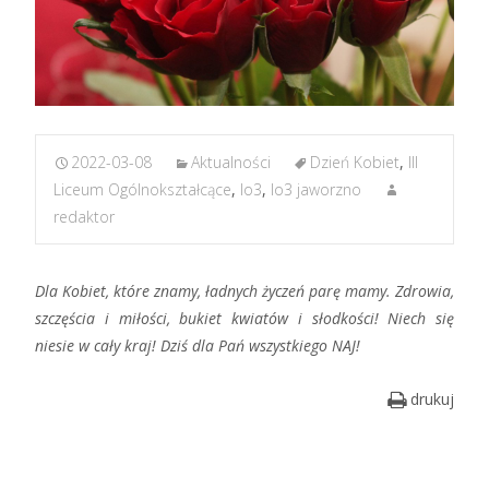
2022-03-08
Aktualności
Dzień Kobiet
,
III
Liceum Ogólnokształcące
,
lo3
,
lo3 jaworzno
redaktor
D
la
K
obiet, które znamy, ładnych życzeń parę mamy. Zdrowia,
szczęścia i miłości, bukiet kwiatów i słodkości! Niech się
niesie w cały kraj! Dziś dla Pań wszystkiego NAJ!
drukuj