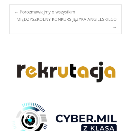
Post
←
Porozmawiajmy o wszystkim
MIĘDZYSZKOLNY KONKURS JĘZYKA ANGIELSKIEGO
→
navigation