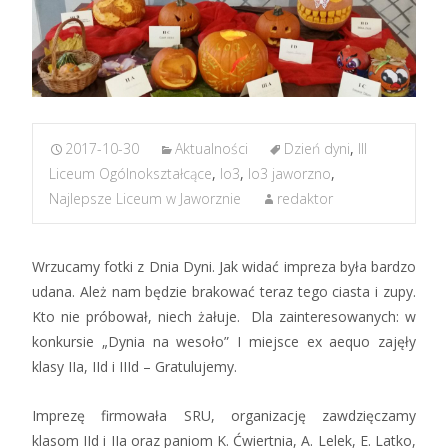
2017-10-30
Aktualności
Dzień dyni
,
III
Liceum Ogólnokształcące
,
lo3
,
lo3 jaworzno
,
Najlepsze Liceum w Jaworznie
redaktor
Wrzucamy fotki z Dnia Dyni. Jak widać impreza była bardzo
udana. Ależ nam będzie brakować teraz tego ciasta i zupy.
Kto nie próbował, niech żałuje. Dla zainteresowanych: w
konkursie „Dynia na wesoło” I miejsce ex aequo zajęły
klasy IIa, IId i IIId – Gratulujemy.
Imprezę firmowała SRU, organizację zawdzięczamy
klasom IId i IIa oraz paniom K. Ćwiertnia, A. Lelek, E. Latko,