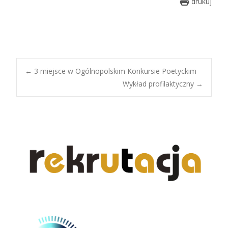
drukuj
Post
←
3 miejsce w Ogólnopolskim Konkursie Poetyckim
Wykład profilaktyczny
→
navigation