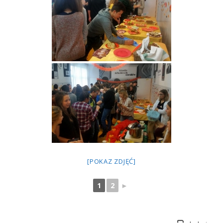
[POKAZ ZDJĘĆ]
1
2
►