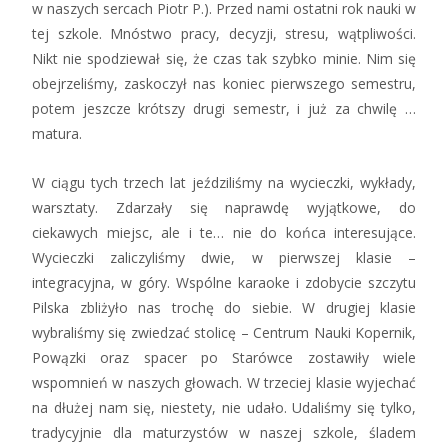
w naszych sercach Piotr P.). Przed nami ostatni rok nauki w
tej szkole. Mnóstwo pracy, decyzji, stresu, wątpliwości.
Nikt nie spodziewał się, że czas tak szybko minie. Nim się
obejrzeliśmy, zaskoczył nas koniec pierwszego semestru,
potem jeszcze krótszy drugi semestr, i już za chwilę …
matura.
W ciągu tych trzech lat jeździliśmy na wycieczki, wykłady,
warsztaty. Zdarzały się naprawdę wyjątkowe, do
ciekawych miejsc, ale i te… nie do końca interesujące.
Wycieczki zaliczyliśmy dwie, w pierwszej klasie –
integracyjna, w góry. Wspólne karaoke i zdobycie szczytu
Pilska zbliżyło nas trochę do siebie. W drugiej klasie
wybraliśmy się zwiedzać stolicę – Centrum Nauki Kopernik,
Powązki oraz spacer po Starówce zostawiły wiele
wspomnień w naszych głowach. W trzeciej klasie wyjechać
na dłużej nam się, niestety, nie udało. Udaliśmy się tylko,
tradycyjnie dla maturzystów w naszej szkole, śladem