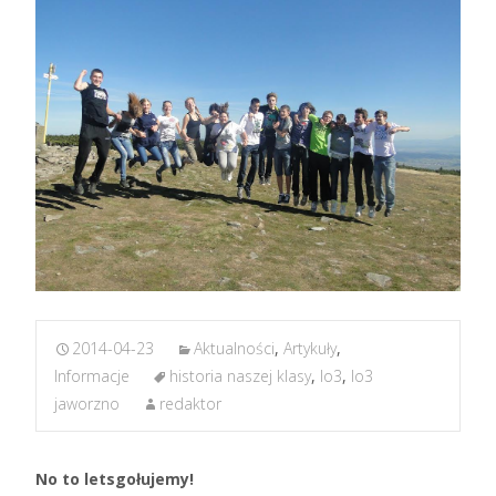
2014-04-23
Aktualności
,
Artykuły
,
Informacje
historia naszej klasy
,
lo3
,
lo3
jaworzno
redaktor
No to letsgołujemy!