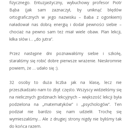
fizycznego. Entuzjastyczny, wybuchowy profesor Piotr
Bąba (jak sam zaznaczył, by uniknąć błędów
ortograficznych w jego nazwisku – Baba z ogonkiem)
naładował nas dobrą energią i dodał pewności siebie –
chociaż na pewno sam też miał wiele obaw. Plan lekcji,
kilka słów i… „do jutra”.
Przez następne dni poznawaliśmy siebie i szkołę,
staraliśmy się robić dobre pierwsze wrażenie. Nieskromnie
powiem, że … udało się :).
32 osoby to duża liczba jak na klasę, lecz nie
przeszkadzało nam to zbyt często. Wszyscy widzieliśmy się
na nielicznych godzinach lekcyjnych – większość lekcji była
podzielona na „matematyków” i „psychologów”. Ten
podział nie bardzo się nam udzielił. Trochę się
wymieszaliśmy… Ale z drugiej strony nigdy nie byliśmy tak
do końca razem.