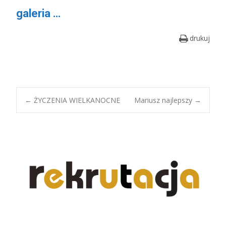
galeria …
drukuj
Post
←
ŻYCZENIA WIELKANOCNE
Mariusz najlepszy
→
navigation