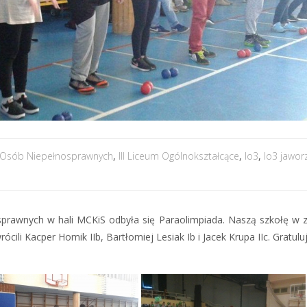
 Osób Niepełnosprawnych
,
III Liceum Ogólnokształcące
,
lo3
,
lo3 jawor
rawnych w hali MCKiS odbyła się Paraolimpiada. Naszą szkołę w
cili Kacper Homik IIb, Bartłomiej Lesiak Ib i Jacek Krupa IIc. Gratu