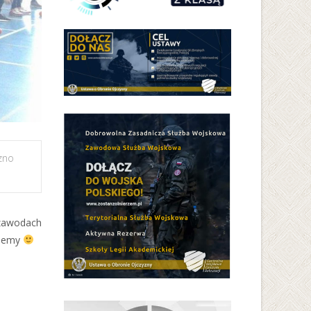
zno
 zawodach
lujemy