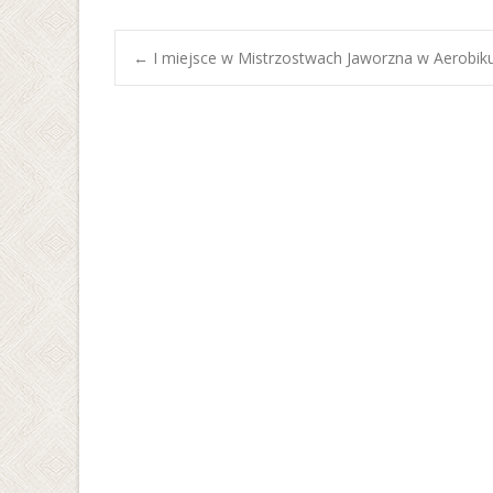
Post
←
I miejsce w Mistrzostwach Jaworzna w Aerobik
navigation