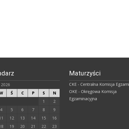
ndarz
Maturzyści
CKE - Centralna Komisja Egzam
ń 2026
OKE - Okręgowa Komisja
W
Ś
C
P
S
N
Egzaminacyjna
1
2
4
5
6
7
8
9
11
12
13
14
15
16
18
19
20
21
22
23