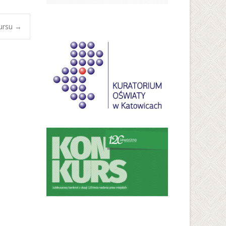
kursu
→