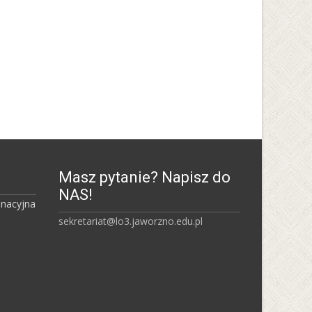
Uniwersytet Śląski w
Katowicach
Masz pytanie? Napisz do
NAS!
inacyjna
sekretariat@lo3.jaworzno.edu.pl