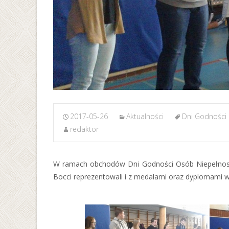
2017-05-26
Aktualności
Dni Godności
redaktor
W ramach obchodów Dni Godności Osób Niepełnosp
Bocci reprezentowali i z medalami oraz dyplomami wró