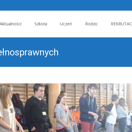
p
Aktualności
Szkoła
Uczeń
Rodzic
REKRUTACJ
tent
ełnosprawnych