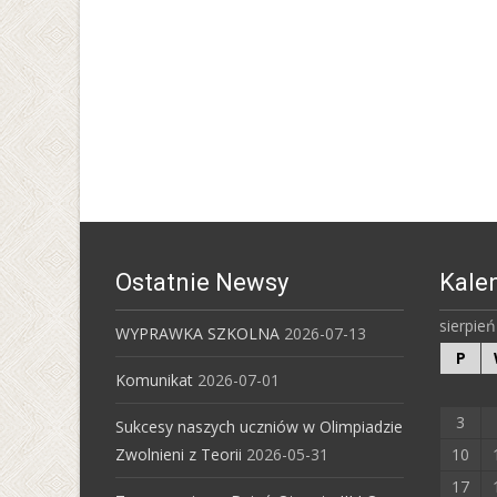
Ostatnie Newsy
Kale
sierpie
WYPRAWKA SZKOLNA
2026-07-13
P
Komunikat
2026-07-01
3
Sukcesy naszych uczniów w Olimpiadzie
Zwolnieni z Teorii
2026-05-31
10
17