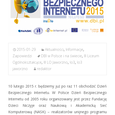
2015-01-29
Aktualności
,
Informacje
,
Zapowiedzi
DBI w Polsce i na świecie
,
III Liceum
Ogólnokształcące
,
III LO Jaworzno
,
lo3
,
lo3
jaworzno
redaktor
10 lutego 2015 r. będziemy już po raz 11 obchodzić Dzień
Bezpiecznego Internetu. W Polsce Dzień Bezpiecznego
Internetu od 2005 roku organizowany jest przez Fundację
Dzieci Niczyje oraz Naukową i Akademicką Sieć
Komputerową (NASK) – realizatorów unijnego programu