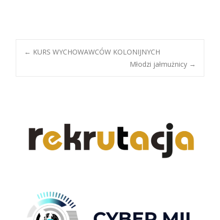
Post
←
KURS WYCHOWAWCÓW KOLONIJNYCH
Młodzi jałmużnicy
→
navigation