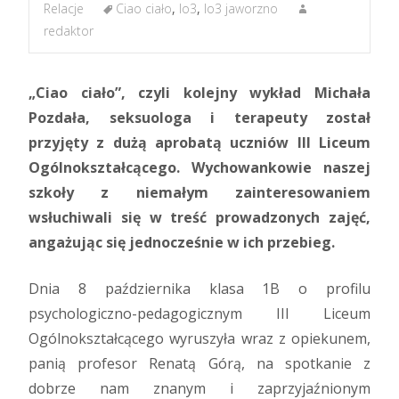
Relacje
Ciao ciało
,
lo3
,
lo3 jaworzno
redaktor
„Ciao ciało”, czyli kolejny wykład Michała
Pozdała, seksuologa i terapeuty został
przyjęty z dużą aprobatą uczniów III Liceum
Ogólnokształcącego. Wychowankowie naszej
szkoły z niemałym zainteresowaniem
wsłuchiwali się w treść prowadzonych zajęć,
angażując się jednocześnie w ich przebieg.
Dnia 8 października klasa 1B o profilu
psychologiczno-pedagogicznym III Liceum
Ogólnokształcącego wyruszyła wraz z opiekunem,
panią profesor Renatą Górą, na spotkanie z
dobrze nam znanym i zaprzyjaźnionym