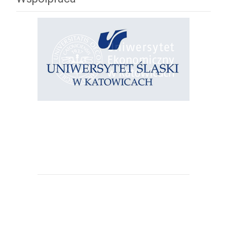
Uniwersytet Śląski w Katowicach
Uniwersytet Ekonomiczny w
Katowicach