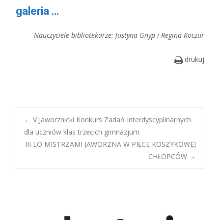
galeria …
Nauczyciele bibliotekarze: Justyna Gnyp i Regina Koczur
drukuj
Post
←
V Jaworznicki Konkurs Zadań Interdyscyplinarnych
dla uczniów klas trzecich gimnazjum
III LO MISTRZAMI JAWORZNA W PIŁCE KOSZYKOWEJ
navigation
CHŁOPCÓW
→