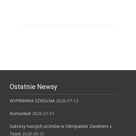
Uniwersytet Śląski w Katowicach
Ostatnie Newsy
WYPRAWKA SZKOLNA
2026-07-13
Komunikat
2026-07-01
Sukcesy naszych uczniów w Olimpiadzie Zwolnieni z
Teorii
2026-05-31