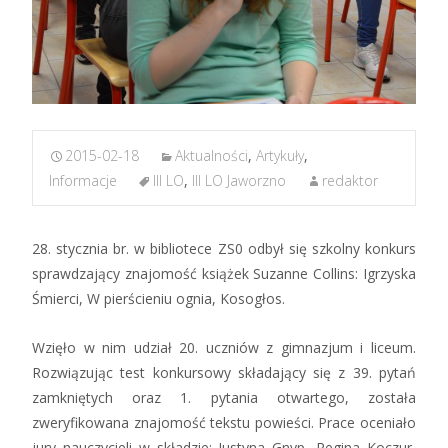
2015-02-18
Aktualności
,
Artykuły
,
Informacje
III LO
,
III LO Jaworzno
redaktor
28. stycznia br. w bibliotece ZS0 odbył się szkolny konkurs
sprawdzający znajomość książek Suzanne Collins: Igrzyska
Śmierci, W pierścieniu ognia, Kosogłos.
Wzięło w nim udział 20. uczniów z gimnazjum i liceum.
Rozwiązując test konkursowy składający się z 39. pytań
zamkniętych oraz 1. pytania otwartego, została
zweryfikowana znajomość tekstu powieści. Prace oceniało
jury nauczycieli w składzie: Justyna Gnyp, Regina Koczur,