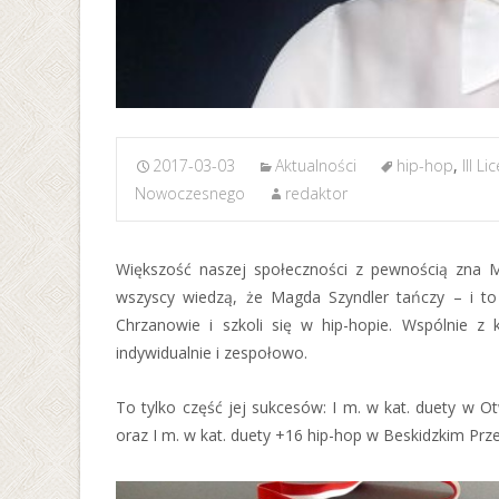
2017-03-03
Aktualności
hip-hop
,
III L
Nowoczesnego
redaktor
Większość naszej społeczności z pewnością zna Ma
wszyscy wiedzą, że Magda Szyndler tańczy – i to
Chrzanowie i szkoli się w hip-hopie. Wspólnie z
indywidualnie i zespołowo.
To tylko część jej sukcesów: I m. w kat. duety w 
oraz I m. w kat. duety +16 hip-hop w Beskidzkim P