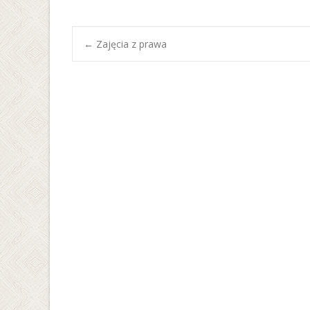
Post
←
Zajęcia z prawa
navigation