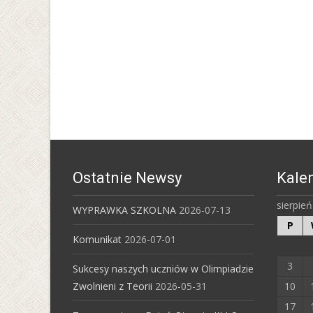
Ostatnie Newsy
Kale
sierpie
WYPRAWKA SZKOLNA
2026-07-13
P
Komunikat
2026-07-01
3
Sukcesy naszych uczniów w Olimpiadzie
Zwolnieni z Teorii
2026-05-31
10
17