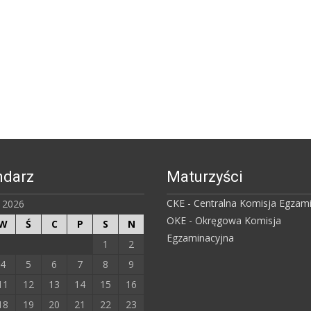
ndarz
Maturzyści
CKE - Centralna Komisja Egzam
ń 2026
OKE - Okręgowa Komisja
W
Ś
C
P
S
N
Egzaminacyjna
1
2
4
5
6
7
8
9
11
12
13
14
15
16
18
19
20
21
22
23