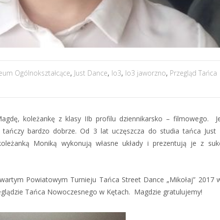
iceum Ogólnokształcące
,
Just Dance
,
lo3
,
lo3 jaworzno
,
Przegląd Tańca
gdę, koleżankę z klasy IIb profilu dziennikarsko – filmowego. J
 tańczy bardzo dobrze. Od 3 lat uczęszcza do studia tańca Jus
 koleżanką Moniką wykonują własne układy i prezentują je z su
Otwartym Powiatowym Turnieju Tańca Street Dance „Mikołaj” 2017 w
rzeglądzie Tańca Nowoczesnego w Kętach. Magdzie gratulujemy!