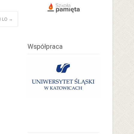
II LO
→
Współpraca