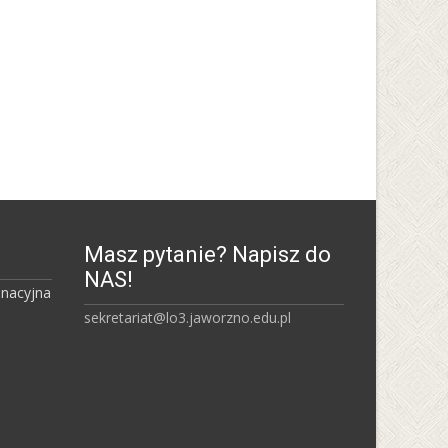
Uniwersytet Śląski w
Katowicach
Masz pytanie? Napisz do
NAS!
inacyjna
sekretariat@lo3.jaworzno.edu.pl