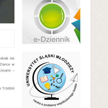
ednak nie
t Dance w
kcesami –
 Trzebini