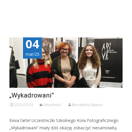
04
mar/25
„Wykadrowani”
2025-03-04
Aktualności
Bernadetta Nawara
Eviva l’arte! Uczestniczki Szkolnego Koła Fotograficznego
„Wykadrowani” miały dziś okazję zobaczyć niesamowitą