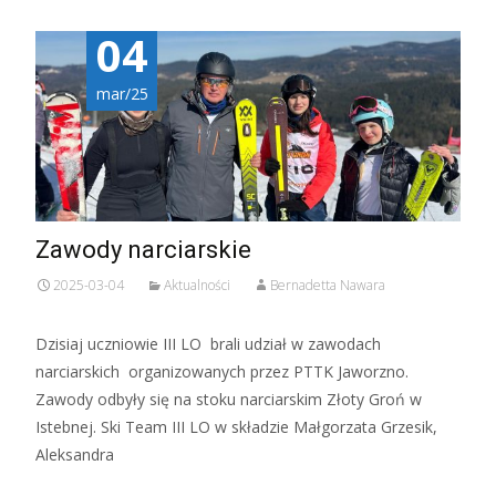
04
mar/25
Zawody narciarskie
2025-03-04
Aktualności
Bernadetta Nawara
Dzisiaj uczniowie III LO brali udział w zawodach
narciarskich organizowanych przez PTTK Jaworzno.
Zawody odbyły się na stoku narciarskim Złoty Groń w
Istebnej. Ski Team III LO w składzie Małgorzata Grzesik,
Aleksandra
Czytaj więcej…