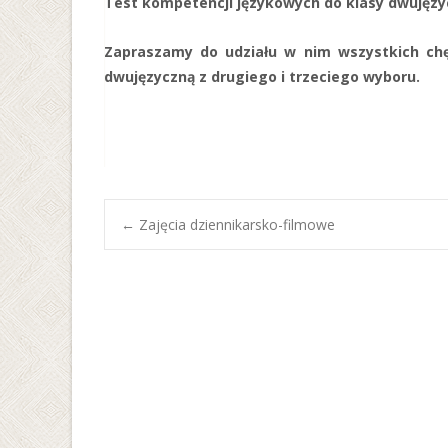
Test kompetencji językowych do klasy dwujęzycz
Zapraszamy do udziału w nim wszystkich chęt
dwujęzyczną z drugiego i trzeciego wyboru.
Post
←
Zajęcia dziennikarsko-filmowe
navigation