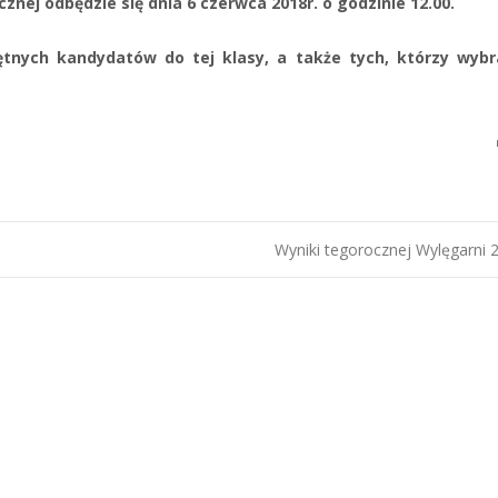
nej odbędzie się dnia 6 czerwca 2018r. o godzinie 12.00.
nych kandydatów do tej klasy, a także tych, którzy wybra
Wyniki tegorocznej Wylęgarni