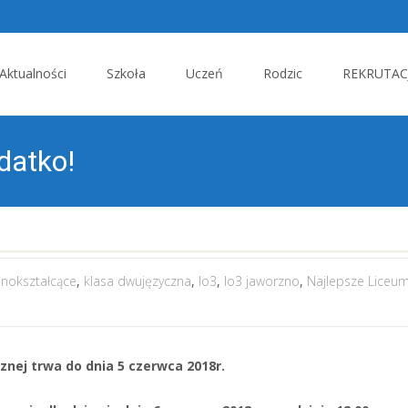
p
Aktualności
Szkoła
Uczeń
Rodzic
REKRUTACJ
tent
datko!
lnokształcące
,
klasa dwujęzyczna
,
lo3
,
lo3 jaworzno
,
Najlepsze Liceu
nej trwa do dnia 5 czerwca 2018r.