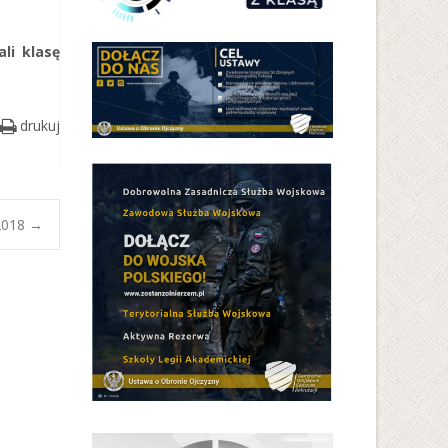
li klasę
drukuj
 2018
→