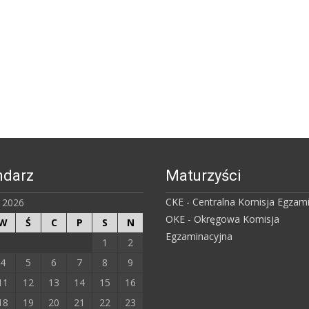
ndarz
Maturzyści
CKE - Centralna Komisja Egzam
ń 2026
OKE - Okręgowa Komisja
W
Ś
C
P
S
N
Egzaminacyjna
1
2
4
5
6
7
8
9
11
12
13
14
15
16
18
19
20
21
22
23