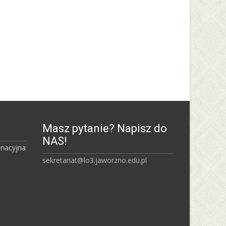
Śląski Uniwersytet Medyczny
Masz pytanie? Napisz do
NAS!
inacyjna
sekretariat@lo3.jaworzno.edu.pl