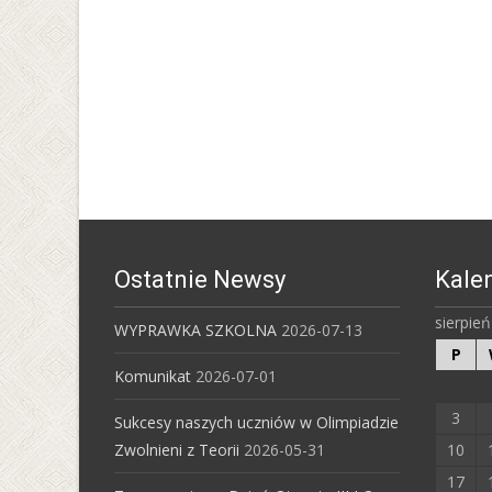
Ostatnie Newsy
Kale
sierpie
WYPRAWKA SZKOLNA
2026-07-13
P
Komunikat
2026-07-01
3
Sukcesy naszych uczniów w Olimpiadzie
Zwolnieni z Teorii
2026-05-31
10
17