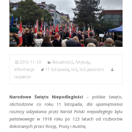
2015-11-10
Aktualności
,
Artykuły
,
Informacje
11 listopada
,
lo3
,
lo3 jaworzno
redaktor
Narodowe Święto Niepodległości
– polskie święto,
obchodzone co roku 11 listopada,
dla upamiętnienia
rocznicy odzyskania przez Naród Polski niepodległego bytu
państwowego
w 1918 roku po 123 latach od rozbiorów
dokonanych przez Rosję, Prusy i Austrię.