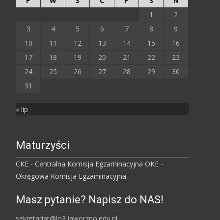
P
W
Ś
C
P
S
N
1
2
3
4
5
6
7
8
9
10
11
12
13
14
15
16
17
18
19
20
21
22
23
24
25
26
27
28
29
30
31
« lip
Maturzyści
CKE - Centralna Komisja Egzaminacyjna
OKE -
Okręgowa Komisja Egzaminacyjna
Masz pytanie? Napisz do NAS!
sekretariat@lo3.jaworzno.edu.pl